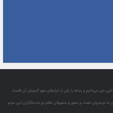
انایی ملی می‌دانیم و رسانه را یكی از ابزارهای مهم گسترش آن قلمداد
باور ما مردم ولی نعمت و محور و مسوولان نظام نیز خدمتگزاران این مردم