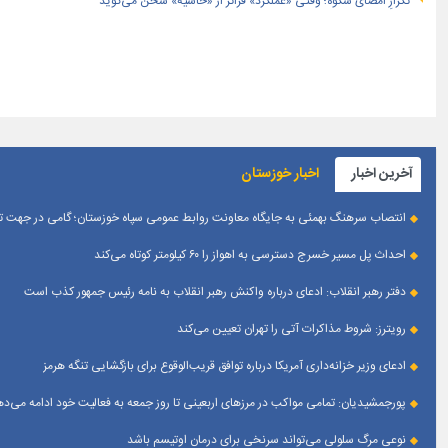
تکرارِ امضای شکوه؛ وقتی «عملکرد» فراتر از «حاشیه» سخن می‌گوید
آخرین اخبار
اخبار خوزستان
انتصاب سرهنگ بهمئی به جایگاه معاونت روابط عمومی سپاه خوزستان؛ گامی در جهت تقو
احداث پل مسیر خسرج دسترسی به اهواز را ۶۰ کیلومتر کوتاه می‌کند
دفتر رهبر انقلاب: ادعای درباره واکنش رهبر انقلاب به نامه رئیس جمهور کذب است
رویترز: شروط مذاکرات آتی را تهران تعیین می‌کند
ادعای وزیر خزانه‌داری آمریکا درباره توافق قریب‌الوقوع برای بازگشایی تنگه هرمز
پورجمشیدیان: تمامی مواکب در مرزهای اربعینی تا روز جمعه به فعالیت خود ادامه می‌ده
نوعی مرگ سلولی می‌تواند سرنخی برای درمان اوتیسم باشد