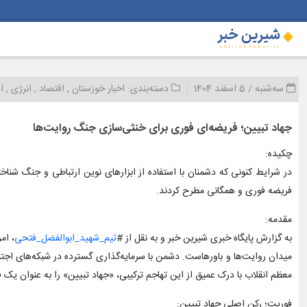
سه‌شنبه / 5 اسفند 1404
دسته‌بندی:
اخبار خوزستان
,
اقتصاد
,
انرژی
,
ا
جهاد تبیین؛ فریضه‌ای فوری برای خنثی‌سازی جنگ روایت‌ها
چکیده:
در شرایط کنونی که دشمنان با استفاده از ابزارهای نوین ارتباطی و جنگ شناخ
فریضه فوری و همگانی مطرح کردند.
مقدمه:
به گزارش پایگاه خبری شیرین خبر و به نقل از #
تیم_شهید_ابوالفضل_فتحی
، ام
میدان روایت‌ها و باورهاست. دشمن با سرمایه‌گذاری گسترده در شبکه‌های اجتم
معظم انقلاب با درک عمیق از این تهاجم ترکیبی، «جهاد تبیین» را به عنوان ی
فوریت؛ رکن اصلی جهاد تبیین: