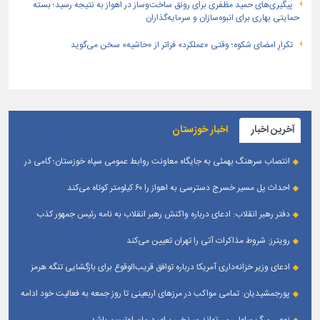
پیگیری‌های حمید مظفری برای رونق ساخت‌وساز در اهواز به نتیجه رسید؛ بسته
حمایتی بهاری برای انبوه‌سازان و سرمایه‌گذاران
تکرارِ امضای شکوه؛ وقتی «عملکرد» فراتر از «حاشیه» سخن می‌گوید
آخرین اخبار
اخبار خوزستان
انتصاب سرهنگ بهمئی به جایگاه معاونت روابط عمومی سپاه خوزستان؛ گامی در
جهت تقویت و تعامل با رسانه‌ های استان
احداث پل مسیر خسرج دسترسی به اهواز را ۶۰ کیلومتر کوتاه می‌کند
دفتر رهبر انقلاب: ادعای درباره واکنش رهبر انقلاب به نامه رئیس جمهور کذب
است
رویترز: شروط مذاکرات آتی را تهران تعیین می‌کند
ادعای وزیر خزانه‌داری آمریکا درباره توافق قریب‌الوقوع برای بازگشایی تنگه هرمز
پورجمشیدیان: تمامی مواکب در مرزهای اربعینی تا روز جمعه به فعالیت خود ادامه
می‌دهند