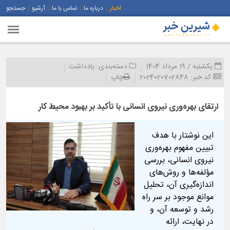
اخبار
درباره ما
تماس با ما
آرشیو
جستجو
یکشنبه / 19 مرداد 1404
دسته‌بندی:
یادداشت
کد خبر:
2024020702848
چاپ
ارتقای بهره‌وری نیروی انسانی با تأکید بر بهبود محیط کار
این نوشتار با هدف
تبیین مفهوم بهره‌وری
نیروی انسانی، بررسی
مؤلفه‌ها و روش‌های
اندازه‌گیری آن، تحلیل
موانع موجود بر سر راه
رشد و توسعه آن، و
در نهایت، ارائه