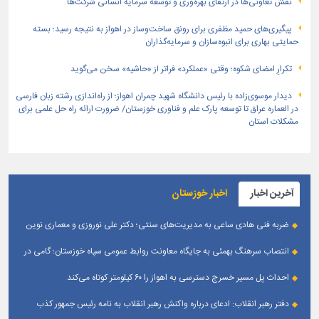
نقش تعاونی‌ها در ارتقای بهره‌وری و توسعه سرمایه انسانی شرکت‌ها
پیگیری‌های حمید مظفری برای رونق ساخت‌وساز در اهواز به نتیجه رسید؛ بسته
حمایتی بهاری برای انبوه‌سازان و سرمایه‌گذاران
تکرارِ امضای شکوه؛ وقتی «عملکرد» فراتر از «حاشیه» سخن می‌گوید
دیدار موسوی‌زاده با رئیس دانشگاه شهید چمران اهواز؛ از راه‌اندازی رشته زبان فارسی
در العماره عراق تا توسعه پارک علم و فناوری خوزستان/ ضرورت ارائه راه حل علمی برای
مشکلات استان
آخرین اخبار
اخبار خوزستان
ضربه فنی هادی ساعی به مدیریت‌های سنتی؛ دکتر علی نوروزی و معماری نوین
قله‌های تکواندو
انتصاب سرهنگ بهمئی به جایگاه معاونت روابط عمومی سپاه خوزستان؛ گامی در
جهت تقویت و تعامل با رسانه‌ های استان
احداث پل مسیر خسرج دسترسی به اهواز را ۶۰ کیلومتر کوتاه می‌کند
دفتر رهبر انقلاب: ادعای درباره واکنش رهبر انقلاب به نامه رئیس جمهور کذب