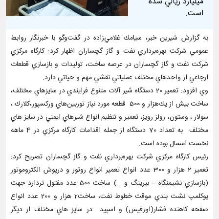
ميليارد ريالي شده
است.
به گزارش شیرین خبر، سيامك غلامي‌زاده در گفت‌و‌گو با خبرنگار روابط
عمومي شركت بهره‌برداري نفت و گاز گچساران اظهار كرد: كارگاه مركزي
شركت نفت و گاز گچساران در عرصه ساخت، توليدات و بازسازي قطعات
ارجاعي از واحدهاي مختلف عملياتي نقشي مهم و حياتي دارد.
وي افزود: تعمير 20 دستگاه شير آلات متنوع فرايندي در سايزهاي مختلف،
ساخت بيش از يك‌هزار و 500 قطعه مورد نياز توربين‌هاي وركسپور،كلارك ،
سولار ، وستون، رولز رويز، تعمير و تنظيم انواع شيرهاي ايمني در سايز هاي
مختلف به تعداد 70 دستگاه از جمله اقدامات كارگاه مركزي در 4 ماهه
نخست امسال بوده است.
رئيس كارگاه مركزي شركت بهره‌برداري نفت و گاز گچساران تصريح كرد:
تعمير 2 هزار و 300 عدد انواع تعمير انواع روتور و درپوش الكتروموتور
(بازسازي نشيمنگاه – بيرينگ و …) ساخت 500 عدد مفتول تردارد جهت
يوكلمپ نشت بندي موقت خطوط نفت، ساخت2 هزار و 200 عدد انواع
صفحه كاهنده فشار(اورفيس) و اسپيد در سايز هاي مختلف از ديگر