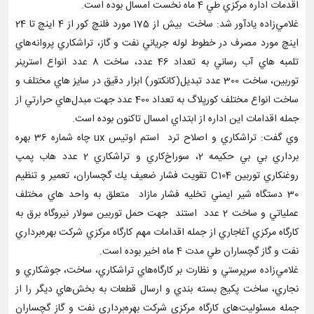
اقدمات اداره مركزي طي 4 ماه نخست امسال بوده است.
غلامي‌زاده يادآور شد: ساخت بيش از 175 مورد فلنچ كور از 4 اينچ تا 24
اينچ مورد مصرف در خطوط لوله جرياني نفت و گاز، تراشكاري پروانه‌هاي
تلمبه هاي آب رساني به تعداد 46 عدد، ساخت 8 عدد انواع استرينر
توربين، ساخت 300 عدد تبديل(كانكتور) ابزار دقيق در سايز هاي مختلف و
ساخت انواع مختلف كورپلاگ به تعداد 400 عدد جهت مبدل‌هاي حرارتي از
جمله اقدامات اين اداره از ابتداي امسال تاكنون بوده است.
وي گفت: تراشكاري و اصلاح ترد استم اوتيس ux چاه شماره 36 بهره
برداري بي بي حكيمه 2، سوراخ‌كاري و تراشكاري 2 عدد هاب پمپ
روغنكاري توربين C104 تقويت فشار ضعيف يك گچساران، تعمير و تنظيم
30 دستگاه شير ايمني تخليه فشار مازاد متعلق به واحد هاي مختلف
عملياتي و ساخت 2 عدد استند جهت حمل توربين سولار نيروگاه برق به
كارگاه مركزي آغاجاري از جمله اقدامات مهم كارگاه مركزي شركت بهره‌برداري
نفت و گاز گچساران طي مدت 4 ماه اخير بوده است.
غلامي‌زاده سرپرستي و نظارت بر كارگاه‌هاي تراشكاري، ساخت، جوشكاري و
نجاري، ساخت پكيج بسته بندي و ارسال قطعات به بخش‌هاي ديگر را از
جمله مسئوليت‌هاي كارگاه مركزي شركت بهره‌برداري نفت و گاز گچساران