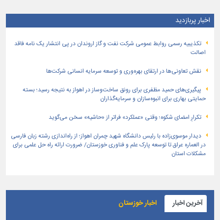
اخبار پربازدید
تكذیبیه رسمی روابط عمومی شركت نفت و گاز اروندان در پی انتشار یک نامه فاقد
اصالت
نقش تعاونی‌ها در ارتقای بهره‌وری و توسعه سرمایه انسانی شرکت‌ها
پیگیری‌های حمید مظفری برای رونق ساخت‌وساز در اهواز به نتیجه رسید؛ بسته
حمایتی بهاری برای انبوه‌سازان و سرمایه‌گذاران
تکرارِ امضای شکوه؛ وقتی «عملکرد» فراتر از «حاشیه» سخن می‌گوید
دیدار موسوی‌زاده با رئیس دانشگاه شهید چمران اهواز؛ از راه‌اندازی رشته زبان فارسی
در العماره عراق تا توسعه پارک علم و فناوری خوزستان/ ضرورت ارائه راه حل علمی برای
مشکلات استان
آخرین اخبار
اخبار خوزستان