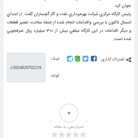
عنوان كرد.
رئيس كارگاه مركزي شركت بهره‌برداري نفت و گاز گچساران گفت: از ابتداي
امسال تاكنون با بررسي واقدامات انجام شده از جمله ساخت، تعمير قطعات
و ديگر اقدامات در اين كارگاه مبلغي بيش از 300 ميليارد ريال صرفجويي
شده است.
لینک
اشتراک گذاری
کوتاه:
0
امتیازدهی به مقاله