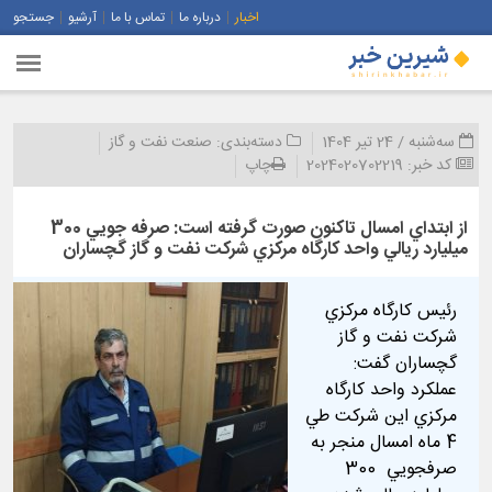
اخبار
درباره ما
تماس با ما
آرشیو
جستجو
سه‌شنبه / 24 تیر 1404
دسته‌بندی:
صنعت نفت و گاز
کد خبر:
2024020702219
چاپ
از ابتداي امسال تاكنون صورت گرفته است: صرفه جويي 300
ميليارد ريالي واحد كارگاه مركزي شركت نفت و گاز گچساران
رئيس كارگاه مركزي
شركت نفت و گاز
گچساران گفت:
عملكرد واحد كارگاه
مركزي اين شركت طي
4 ماه امسال منجر به
صرفجويي 300