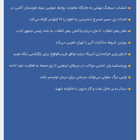
قله‌های تکواندو
انتصاب سرهنگ بهمئی به جایگاه معاونت روابط عمومی سپاه خوزستان؛ گامی در
جهت تقویت و تعامل با رسانه‌ های استان
احداث پل مسیر خسرج دسترسی به اهواز را ۶۰ کیلومتر کوتاه می‌کند
دفتر رهبر انقلاب: ادعای درباره واکنش رهبر انقلاب به نامه رئیس جمهور کذب
است
رویترز: شروط مذاکرات آتی را تهران تعیین می‌کند
ادعای وزیر خزانه‌داری آمریکا درباره توافق قریب‌الوقوع برای بازگشایی تنگه هرمز
پورجمشیدیان: تمامی مواکب در مرزهای اربعینی تا روز جمعه به فعالیت خود ادامه
می‌دهند
نوعی مرگ سلولی می‌تواند سرنخی برای درمان اوتیسم باشد
دیدار مدیر عامل نفت و گاز مارون با خانواده شهید