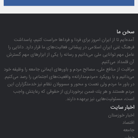
سخن ما
آمده‌ایم تا از ایران امروز برای فردا و فرداها حراست كنیم، پاسداشت
فرهنگ غنی ایرانِ اسلامی در پیشانی فعالیت‌های ما قرار دارد. دانایی را
عامل مهم توانایی ملی می‌دانیم و رسانه را یكی از ابزارهای مهم گسترش
آن قلمداد می‌كنیم.
مراقبت از منافع ملی، مصالح مردم و باورهای ایمانی جامعه را وظیفه خود
می‌دانیم و با رویكرد «مردم‌مدارانه‌» واقعیت‌های اجتماعی را رصد می‌كنیم.
در باور ما مردم ولی نعمت و محور و مسوولان نظام نیز خدمتگزاران این
مردم هستند و هر یك ضمن برخورداری از حقوقی كه رعایتش واجب
است، مسئولیت‌هایی نیز برعهده دارند.
اخبار سایت
اخبار خوزستان
اقتصاد
جامعه
جهان