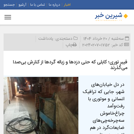
اخبار
درباره ما
تماس با ما
آرشیو
جستجو
سه‌شنبه / 20 خرداد 1404
دسته‌بندی:
یادداشت
کد خبر:
2024020701752
چاپ
فیبر نوری؛ کابلی که حتی دزدها و زباله گردها از کنارش بی‌صدا
می‌گذرند
در دل خیابان‌های
شهر، جایی که ترافیک
انسانی و موتوری با
رفت‌وآمد
چراغ‌خاموش
سه‌چرخه‌چی‌های
ضایعات‌گرد در هم