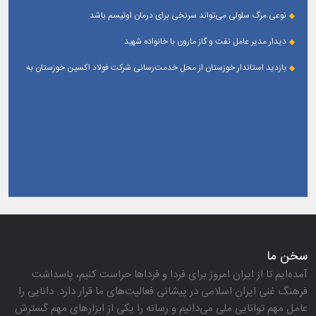
می‌دهند
نوعی مرگ سلولی می‌تواند سرنخی برای درمان اوتیسم باشد
دیدار مدیر عامل نفت و گاز مارون با خانواده شهید
بازدید استاندار خوزستان از محل خدمت‌رسانی شرکت فولاد اکسین خوزستان به
زائران اربعین حسینی
سخن ما
آمده‌ایم تا از ایران امروز برای فردا و فرداها حراست كنیم، پاسداشت
فرهنگ غنی ایرانِ اسلامی در پیشانی فعالیت‌های ما قرار دارد. دانایی را
عامل مهم توانایی ملی می‌دانیم و رسانه را یكی از ابزارهای مهم گسترش