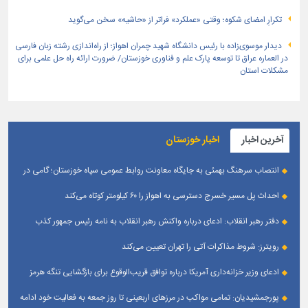
تکرارِ امضای شکوه؛ وقتی «عملکرد» فراتر از «حاشیه» سخن می‌گوید
دیدار موسوی‌زاده با رئیس دانشگاه شهید چمران اهواز؛ از راه‌اندازی رشته زبان فارسی
در العماره عراق تا توسعه پارک علم و فناوری خوزستان/ ضرورت ارائه راه حل علمی برای
مشکلات استان
آخرین اخبار
اخبار خوزستان
انتصاب سرهنگ بهمئی به جایگاه معاونت روابط عمومی سپاه خوزستان؛ گامی در
جهت تقویت و تعامل با رسانه‌ های استان
احداث پل مسیر خسرج دسترسی به اهواز را ۶۰ کیلومتر کوتاه می‌کند
دفتر رهبر انقلاب: ادعای درباره واکنش رهبر انقلاب به نامه رئیس جمهور کذب
است
رویترز: شروط مذاکرات آتی را تهران تعیین می‌کند
ادعای وزیر خزانه‌داری آمریکا درباره توافق قریب‌الوقوع برای بازگشایی تنگه هرمز
پورجمشیدیان: تمامی مواکب در مرزهای اربعینی تا روز جمعه به فعالیت خود ادامه