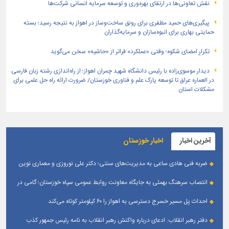
نقش تعاونی‌ها در ارتقای بهره‌وری و توسعه سرمایه انسانی شرکت‌ها
پیگیری‌های حمید مظفری برای رونق ساخت‌وساز در اهواز به نتیجه رسید؛ بسته
حمایتی بهاری برای انبوه‌سازان و سرمایه‌گذاران
تکرارِ امضای شکوه؛ وقتی «عملکرد» فراتر از «حاشیه» سخن می‌گوید
دیدار موسوی‌زاده با رئیس دانشگاه شهید چمران اهواز؛ از راه‌اندازی رشته زبان فارسی
در العماره عراق تا توسعه پارک علم و فناوری خوزستان/ ضرورت ارائه راه حل علمی برای
مشکلات استان
آخرین اخبار
اخبار خوزستان
ضربه فنی هادی ساعی به مدیریت‌های سنتی؛ دکتر علی نوروزی و معماری نوین
قله‌های تکواندو
انتصاب سرهنگ بهمئی به جایگاه معاونت روابط عمومی سپاه خوزستان؛ گامی در
جهت تقویت و تعامل با رسانه‌ های استان
احداث پل مسیر خسرج دسترسی به اهواز را ۶۰ کیلومتر کوتاه می‌کند
دفتر رهبر انقلاب: ادعای درباره واکنش رهبر انقلاب به نامه رئیس جمهور کذب