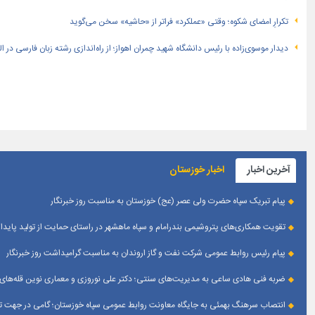
تکرارِ امضای شکوه؛ وقتی «عملکرد» فراتر از «حاشیه» سخن می‌گوید
دیدار موسوی‌زاده با رئیس دانشگاه شهید چمران اهواز؛ از راه‌اندازی رشته زبان فارسی در 
آخرین اخبار
اخبار خوزستان
پیام تبریک سپاه حضرت ولی عصر (عج) خوزستان به مناسبت روز خبرنگار
تقویت همکاری‌های پتروشیمی بندرامام و سپاه ماهشهر در راستای حمایت از تولید پایدار
پیام رئیس روابط عمومی شركت نفت و گاز اروندان به مناسبت گرامیداشت روز خبرنگار
ضربه فنی هادی ساعی به مدیریت‌های سنتی؛ دکتر علی نوروزی و معماری نوین قله‌های 
انتصاب سرهنگ بهمئی به جایگاه معاونت روابط عمومی سپاه خوزستان؛ گامی در جهت تقو