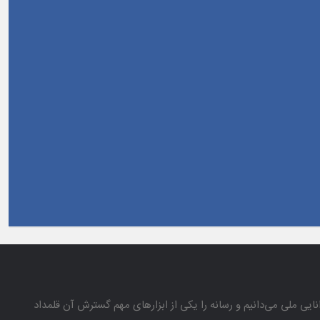
انایی ملی می‌دانیم و رسانه را یكی از ابزارهای مهم گسترش آن قلمداد