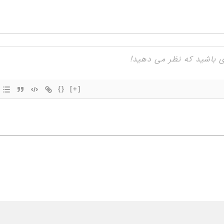
{}
[+]