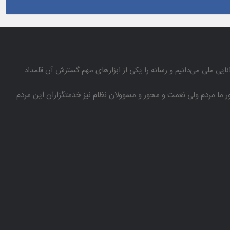
انایی ملی می‌دانیم و رسانه را یكی از ابزارهای مهم گسترش آن قلمداد
باور ما مردم ولی نعمت و محور و مسوولان نظام نیز خدمتگزاران این مردم