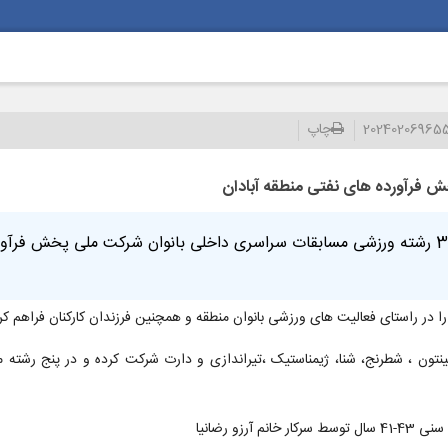
20240206965
چاپ
مدیر شرکت ملی پخش فرآورده های نفتی منطقه آبادان گفت : در 3 رشته ورزشی مسابقات سراسری داخلی بانوان شرکت
ا در راستای فعالیت های ورزشی بانوان منطقه و همچنین فرزندان کارکنان فراهم ک
 ورزشی آمادگی جسمانی ، بدمینتون ، شطرنج، شنا، ژیمناستیک ،تیراندازی و دارت شرکت کرده و در پن
و رضانیا