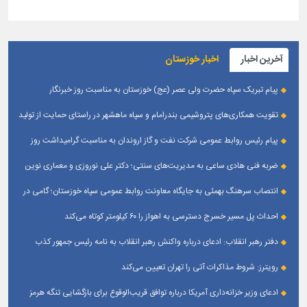
آخرین اخبار
اخبار خوزستان
پیام تبریک سپاه حضرت ولی عصر (عج) خوزستان به مناسبت روز خبرنگار
تقویت همکاری‌های پتروشیمی بندرامام و سپاه ماهشهر در راستای حمایت از تولید
پایدار
پیام رئیس روابط عمومی شركت نفت و گاز اروندان به مناسبت گرامیداشت روز
خبرنگار
ضربه فنی هادی ساعی به مدیریت‌های سنتی؛ دکتر علی نوروزی و معماری نوین
قله‌های تکواندو
انتصاب سرهنگ بهمئی به جایگاه معاونت روابط عمومی سپاه خوزستان؛ گامی در
جهت تقویت و تعامل با رسانه‌ های استان
احداث پل مسیر خسرج دسترسی به اهواز را ۶۰ کیلومتر کوتاه می‌کند
دفتر رهبر انقلاب: ادعای درباره واکنش رهبر انقلاب به نامه رئیس جمهور کذب
است
رویترز: شروط مذاکرات آتی را تهران تعیین می‌کند
ادعای وزیر خزانه‌داری آمریکا درباره توافق قریب‌الوقوع برای بازگشایی تنگه هرمز