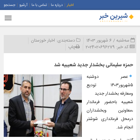
اخبار
درباره ما
تماس با ما
آرشیو
جستجو
سه‌شنبه / 6 شهریور 1403
دسته‌بندی:
اخبار خوزستان
کد خبر:
2024020696279
چاپ
حمزه سلیمانی بخشدار جدید شعیبیه شد
عصر دوشنبه
۵شهریور۱۴۰۳ تودیع
ومعارفه بخشدار جدید
شعیبیه باحضور فرماندار
،معاونین وبخشداران
درمحل فرمانداری شوشتر
انجام شد.