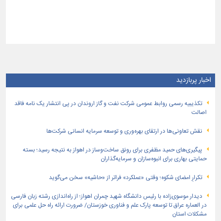
اخبار پربازدید
تكذیبیه رسمی روابط عمومی شركت نفت و گاز اروندان در پی انتشار یک نامه فاقد
اصالت
نقش تعاونی‌ها در ارتقای بهره‌وری و توسعه سرمایه انسانی شرکت‌ها
پیگیری‌های حمید مظفری برای رونق ساخت‌وساز در اهواز به نتیجه رسید؛ بسته
حمایتی بهاری برای انبوه‌سازان و سرمایه‌گذاران
تکرارِ امضای شکوه؛ وقتی «عملکرد» فراتر از «حاشیه» سخن می‌گوید
دیدار موسوی‌زاده با رئیس دانشگاه شهید چمران اهواز؛ از راه‌اندازی رشته زبان فارسی
در العماره عراق تا توسعه پارک علم و فناوری خوزستان/ ضرورت ارائه راه حل علمی برای
مشکلات استان