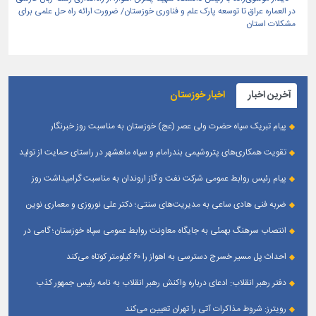
در العماره عراق تا توسعه پارک علم و فناوری خوزستان/ ضرورت ارائه راه حل علمی برای
مشکلات استان
آخرین اخبار
اخبار خوزستان
پیام تبریک سپاه حضرت ولی عصر (عج) خوزستان به مناسبت روز خبرنگار
تقویت همکاری‌های پتروشیمی بندرامام و سپاه ماهشهر در راستای حمایت از تولید
پایدار
پیام رئیس روابط عمومی شركت نفت و گاز اروندان به مناسبت گرامیداشت روز
خبرنگار
ضربه فنی هادی ساعی به مدیریت‌های سنتی؛ دکتر علی نوروزی و معماری نوین
قله‌های تکواندو
انتصاب سرهنگ بهمئی به جایگاه معاونت روابط عمومی سپاه خوزستان؛ گامی در
جهت تقویت و تعامل با رسانه‌ های استان
احداث پل مسیر خسرج دسترسی به اهواز را ۶۰ کیلومتر کوتاه می‌کند
دفتر رهبر انقلاب: ادعای درباره واکنش رهبر انقلاب به نامه رئیس جمهور کذب
است
رویترز: شروط مذاکرات آتی را تهران تعیین می‌کند