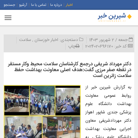
اخبار
درباره ما
تماس با ما
آرشیو
جستجو
جمعه / 2 شهریور 1403
دسته‌بندی:
اخبار خوزستان
,
سلامت
کد خبر:
2024020696170
چاپ
دکتر مهرداد شریفی درجمع کارشناسان سلامت محیط وکار مستقر
در نقطه صفر مرزی گفت:هدف اصلی معاونت بهداشت حفظ
سلامت زائرین است
به گزارش شیرین خبر از
روابط عمومی معاونت
بهداشت دانشگاه علوم
پزشکی جندی شاپور اهواز
دکتر مهردادشریفی معاون
اجرایی معاونت بهداشت
دانشگاه علوم پزشکی به