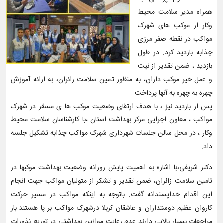
همراه مدیر سلامت محیط
وکار از موکب های شهرک
مواکب در نقطه صفر مرزی
چذابه بازدید کرد. در طول
بازدید ، ضمن تقدیر از نیت
و عمل خیر موکب داران، به منظور تامین سلامت زائران، به ارائه آموزش
چهره به چهره به آنها پرداخت .
پس از بازدید نیز ، با هدف ارتقای وضعیت موکب ها ی مسقر در شهرک
مواکب ، معاون اجرایی مرکز بهداشت استان ،با کارشناسان سلامت محیط
وکار ، در محل سالن جلسات شهرداری شهرک مواکب چذابه تشکیل جلسه
داد.
دکتر شریفی،با اشاره به اهمیت پایش روزانه وضعیت بهداشت موکبها در
تامین سلامت زائران، ضمن تقدیر و تشکر از متولیان مواکب جهت انجام
این اقدام خداپسندانه گفت: باتوجه به اینکه مواکب در مسیر حرکت
کاروان عظیم دوستداران و عاشقان کربلا درشهرک مواکب بر پا هستند.بار
مراجعات بسیار بالایی دارند عدم رعایت موازین بهداشتی در توزیع نذورات