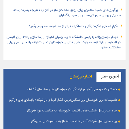
پیگیری‌های حمید مظفری برای رونق ساخت‌وساز در اهواز به نتیجه رسید؛ بسته
حمایتی بهاری برای انبوه‌سازان و سرمایه‌گذاران
تکرارِ امضای شکوه؛ وقتی «عملکرد» فراتر از «حاشیه» سخن می‌گوید
دیدار موسوی‌زاده با رئیس دانشگاه شهید چمران اهواز؛ از راه‌اندازی رشته زبان فارسی
در العماره عراق تا توسعه پارک علم و فناوری خوزستان/ ضرورت ارائه راه حل علمی برای
مشکلات استان
آخرین اخبار
اخبار خوزستان
کاهش ۳۰ درصدی آمار غرق‌شدگی در خوزستان طی سه سال گذشته
تأسیسات برق خوزستان زیر سنگین‌ترین فشار گرما و بار شبکه؛ پایداری برق در گرو
همراهی مردم
پیام مدیرعامل شرکت فولاد اکسین خوزستان به مناسبت روز خبرنگار
پیام مدیرعامل شرکت آب و فاضلاب اهواز به مناسبت روز خبرنگار