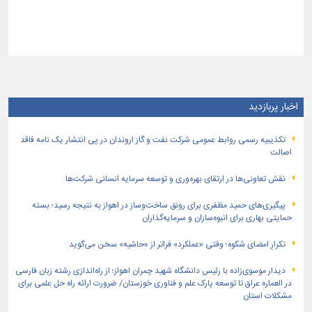
اخبار پربازدید
تكذیبیه رسمی روابط عمومی شركت نفت و گاز اروندان در پی انتشار یک نامه فاقد
اصالت
نقش تعاونی‌ها در ارتقای بهره‌وری و توسعه سرمایه انسانی شرکت‌ها
پیگیری‌های حمید مظفری برای رونق ساخت‌وساز در اهواز به نتیجه رسید؛ بسته
حمایتی بهاری برای انبوه‌سازان و سرمایه‌گذاران
تکرارِ امضای شکوه؛ وقتی «عملکرد» فراتر از «حاشیه» سخن می‌گوید
دیدار موسوی‌زاده با رئیس دانشگاه شهید چمران اهواز؛ از راه‌اندازی رشته زبان فارسی
در العماره عراق تا توسعه پارک علم و فناوری خوزستان/ ضرورت ارائه راه حل علمی برای
مشکلات استان