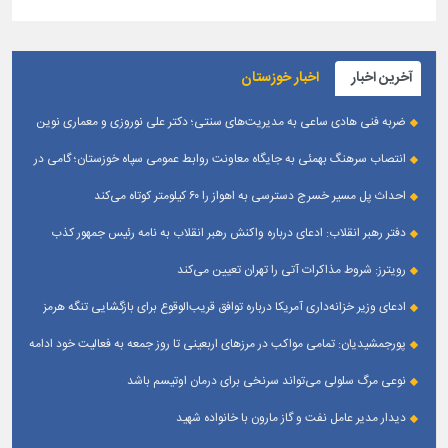
آخرین اخبار
اخبار خوزستان
ضربه فنی هادی ساعی به مدیریت‌های سنتی؛ دکتر علی نوروزی و معماری نوین
قله‌های تکواندو
انتصاب سرهنگ بهمئی به جایگاه معاونت روابط عمومی سپاه خوزستان؛ گامی در
جهت تقویت و تعامل با رسانه‌ های استان
احداث پل مسیر خسرج دسترسی به اهواز را ۶۰ کیلومتر کوتاه می‌کند
دفتر رهبر انقلاب: ادعای درباره واکنش رهبر انقلاب به نامه رئیس جمهور کذب
است
رویترز: شروط مذاکرات آتی را تهران تعیین می‌کند
ادعای وزیر خزانه‌داری آمریکا درباره توافق قریب‌الوقوع برای بازگشایی تنگه هرمز
پورجمشیدیان: تمامی مواکب در مرزهای اربعینی تا روز جمعه به فعالیت خود ادامه
می‌دهند
نوعی مرگ سلولی می‌تواند سرنخی برای درمان اوتیسم باشد
دیدار مدیر عامل نفت و گاز مارون با خانواده شهید