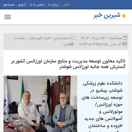
اخبار
درباره ما
تماس با ما
آرشیو
جستجو
سه‌شنبه / 23 مرداد 1403
دسته‌بندی:
اخبار خوزستان
,
سلامت
کد خبر:
2024020695775
چاپ
تاکید معاون توسعه مدیریت و منابع سازمان اورژانس کشور بر
گسترش همه جانبه اورژانس شوشتر
دانشکده علوم پزشکی
شوشتر، پیشرو در
توسعه زیرساخت های
حوزه اورژانس/
موتورلانس و
آمبولانس های جدید
افزوده و ساختمان