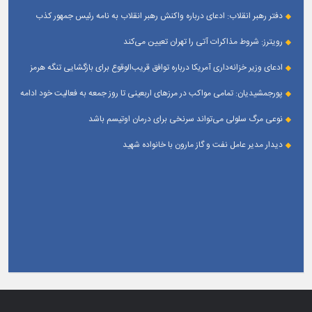
دفتر رهبر انقلاب: ادعای درباره واکنش رهبر انقلاب به نامه رئیس جمهور کذب
است
رویترز: شروط مذاکرات آتی را تهران تعیین می‌کند
ادعای وزیر خزانه‌داری آمریکا درباره توافق قریب‌الوقوع برای بازگشایی تنگه هرمز
پورجمشیدیان: تمامی مواکب در مرزهای اربعینی تا روز جمعه به فعالیت خود ادامه
می‌دهند
نوعی مرگ سلولی می‌تواند سرنخی برای درمان اوتیسم باشد
دیدار مدیر عامل نفت و گاز مارون با خانواده شهید