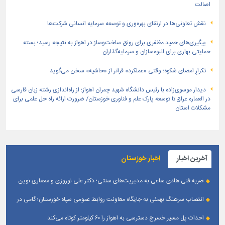
اصالت
نقش تعاونی‌ها در ارتقای بهره‌وری و توسعه سرمایه انسانی شرکت‌ها
پیگیری‌های حمید مظفری برای رونق ساخت‌وساز در اهواز به نتیجه رسید؛ بسته
حمایتی بهاری برای انبوه‌سازان و سرمایه‌گذاران
تکرارِ امضای شکوه؛ وقتی «عملکرد» فراتر از «حاشیه» سخن می‌گوید
دیدار موسوی‌زاده با رئیس دانشگاه شهید چمران اهواز؛ از راه‌اندازی رشته زبان فارسی
در العماره عراق تا توسعه پارک علم و فناوری خوزستان/ ضرورت ارائه راه حل علمی برای
مشکلات استان
آخرین اخبار
اخبار خوزستان
ضربه فنی هادی ساعی به مدیریت‌های سنتی؛ دکتر علی نوروزی و معماری نوین
قله‌های تکواندو
انتصاب سرهنگ بهمئی به جایگاه معاونت روابط عمومی سپاه خوزستان؛ گامی در
جهت تقویت و تعامل با رسانه‌ های استان
احداث پل مسیر خسرج دسترسی به اهواز را ۶۰ کیلومتر کوتاه می‌کند