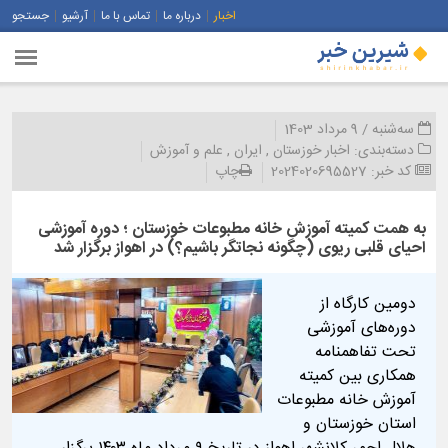
اخبار
درباره ما
تماس با ما
آرشیو
جستجو
سه‌شنبه / 9 مرداد 1403
دسته‌بندی:
اخبار خوزستان
,
ایران
,
علم و آموزش
کد خبر:
2024020695527
چاپ
به همت کمیته آموزش خانه مطبوعات خوزستان ؛ دوره آموزشی
احیای قلبی ریوی (چگونه نجاتگر باشیم؟) در اهواز برگزار شد
دومین کارگاه از
دوره‌های آموزشی
تحت تفاهمنامه
همکاری بین کمیته
آموزش خانه مطبوعات
استان خوزستان و