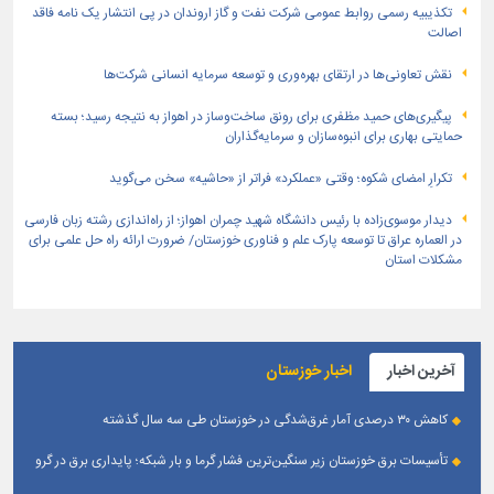
تكذیبیه رسمی روابط عمومی شركت نفت و گاز اروندان در پی انتشار یک نامه فاقد
اصالت
نقش تعاونی‌ها در ارتقای بهره‌وری و توسعه سرمایه انسانی شرکت‌ها
پیگیری‌های حمید مظفری برای رونق ساخت‌وساز در اهواز به نتیجه رسید؛ بسته
حمایتی بهاری برای انبوه‌سازان و سرمایه‌گذاران
تکرارِ امضای شکوه؛ وقتی «عملکرد» فراتر از «حاشیه» سخن می‌گوید
دیدار موسوی‌زاده با رئیس دانشگاه شهید چمران اهواز؛ از راه‌اندازی رشته زبان فارسی
در العماره عراق تا توسعه پارک علم و فناوری خوزستان/ ضرورت ارائه راه حل علمی برای
مشکلات استان
آخرین اخبار
اخبار خوزستان
کاهش ۳۰ درصدی آمار غرق‌شدگی در خوزستان طی سه سال گذشته
تأسیسات برق خوزستان زیر سنگین‌ترین فشار گرما و بار شبکه؛ پایداری برق در گرو
همراهی مردم