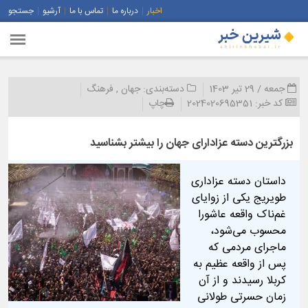
اخبار
درباره ما
تماس با ما
آرشیو
جستجو
جمعه / 29 تیر 1403
دسته‌بندی:
جهان
,
فرهنگ
کد خبر:
2024020695351
چاپ
بزرگترین دسته عزادارای جهان را بیشتر بشناسید
داستان دسته عزاداری
طویریج یکی از زوایای
غم‌ناک واقعه عاشورا
محسوب می‌شود،
ماجرای مردمی که
پس از واقعه عظیم به
کربلا رسیدند و از آن
زمان حسرتی طولانی