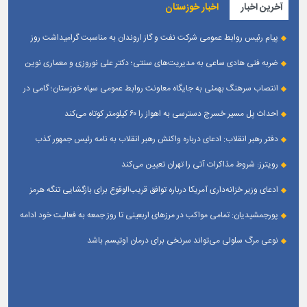
آخرین اخبار
اخبار خوزستان
پیام رئیس روابط عمومی شركت نفت و گاز اروندان به مناسبت گرامیداشت روز
خبرنگار
ضربه فنی هادی ساعی به مدیریت‌های سنتی؛ دکتر علی نوروزی و معماری نوین
قله‌های تکواندو
انتصاب سرهنگ بهمئی به جایگاه معاونت روابط عمومی سپاه خوزستان؛ گامی در
جهت تقویت و تعامل با رسانه‌ های استان
احداث پل مسیر خسرج دسترسی به اهواز را ۶۰ کیلومتر کوتاه می‌کند
دفتر رهبر انقلاب: ادعای درباره واکنش رهبر انقلاب به نامه رئیس جمهور کذب
است
رویترز: شروط مذاکرات آتی را تهران تعیین می‌کند
ادعای وزیر خزانه‌داری آمریکا درباره توافق قریب‌الوقوع برای بازگشایی تنگه هرمز
پورجمشیدیان: تمامی مواکب در مرزهای اربعینی تا روز جمعه به فعالیت خود ادامه
می‌دهند
نوعی مرگ سلولی می‌تواند سرنخی برای درمان اوتیسم باشد