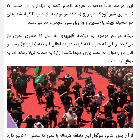
این مراسم غالباً به‌صورت هروله انجام شده و عزاداران در مسیر ۲۰
کیلومتری شهر کوچک طویریج (منطقه موسوم به الهندیه) تا کربلا شعارهای
«واحسینا، لبیک یا حسین و وا ویل علی العباس» سر می‌دهند.
ریشه مراسم موسوم به «رَکضَه طُوَیرِیج» به سال ۶۱ هجری قمری باز
می‌گردد. زمانی که خبر واقعه کربلا، دیر به اهالی الهندیه (طویریج) رسید و
آنان دوان‌دوان به قصد یاری سیدالشهدا (ع) به سمت کربلا رفتند اما به
موقع نرسیدند.
از آن پس اهالی سوگوار این منطقه هرساله با غمی که عمقی ۱۴ قرنی دارد