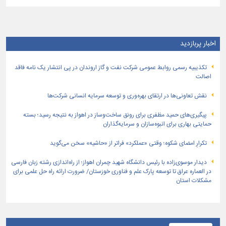
اخبار پربازدید
تكذیبیه رسمی روابط عمومی شركت نفت و گاز اروندان در پی انتشار یک نامه فاقد
اصالت
نقش تعاونی‌ها در ارتقای بهره‌وری و توسعه سرمایه انسانی شرکت‌ها
پیگیری‌های حمید مظفری برای رونق ساخت‌وساز در اهواز به نتیجه رسید؛ بسته
حمایتی بهاری برای انبوه‌سازان و سرمایه‌گذاران
تکرارِ امضای شکوه؛ وقتی «عملکرد» فراتر از «حاشیه» سخن می‌گوید
دیدار موسوی‌زاده با رئیس دانشگاه شهید چمران اهواز؛ از راه‌اندازی رشته زبان فارسی
در العماره عراق تا توسعه پارک علم و فناوری خوزستان/ ضرورت ارائه راه حل علمی برای
مشکلات استان