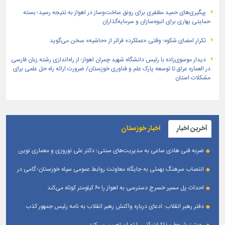
پیگیری‌های حمید مظفری برای رونق ساخت‌وساز در اهواز به نتیجه رسید؛ بسته
حمایتی بهاری برای انبوه‌سازان و سرمایه‌گذاران
تکرارِ امضای شکوه؛ وقتی «عملکرد» فراتر از «حاشیه» سخن می‌گوید
دیدار موسوی‌زاده با رئیس دانشگاه شهید چمران اهواز؛ از راه‌اندازی رشته زبان فارسی
در العماره عراق تا توسعه پارک علم و فناوری خوزستان/ ضرورت ارائه راه حل علمی برای
مشکلات استان
آخرین اخبار
اخبار خوزستان
ضربه فنی هادی ساعی به مدیریت‌های سنتی؛ دکتر علی نوروزی و معماری نوین
قله‌های تکواندو
انتصاب سرهنگ بهمئی به جایگاه معاونت روابط عمومی سپاه خوزستان؛ گامی در
جهت تقویت و تعامل با رسانه‌ های استان
احداث پل مسیر خسرج دسترسی به اهواز را ۶۰ کیلومتر کوتاه می‌کند
دفتر رهبر انقلاب: ادعای درباره واکنش رهبر انقلاب به نامه رئیس جمهور کذب
است