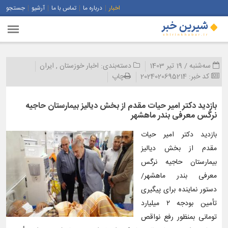
اخبار
درباره ما
تماس با ما
آرشیو
جستجو
سه‌شنبه / 19 تیر 1403
دسته‌بندی:
اخبار خوزستان
,
ایران
کد خبر:
2024020695214
چاپ
بازديد دکتر امیر حیات‌ مقدم از بخش دياليز بيمارستان حاجیه
نرگس معرفی بندر ماهشهر
بازديد دکتر امیر حیات‌
مقدم از بخش دياليز
بيمارستان حاجیه نرگس
معرفی بندر ماهشهر/
دستور نماینده برای پیگیری
تأمین بودجه ۲ میلیارد
تومانی بمنظور رفع نواقص