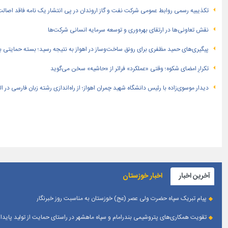
تكذیبیه رسمی روابط عمومی شركت نفت و گاز اروندان در پی انتشار یک نامه فاقد اصالت
نقش تعاونی‌ها در ارتقای بهره‌وری و توسعه سرمایه انسانی شرکت‌ها
پیگیری‌های حمید مظفری برای رونق ساخت‌وساز در اهواز به نتیجه رسید؛ بسته حمایتی بهار
تکرارِ امضای شکوه؛ وقتی «عملکرد» فراتر از «حاشیه» سخن می‌گوید
دیدار موسوی‌زاده با رئیس دانشگاه شهید چمران اهواز؛ از راه‌اندازی رشته زبان فارسی در 
آخرین اخبار
اخبار خوزستان
پیام تبریک سپاه حضرت ولی عصر (عج) خوزستان به مناسبت روز خبرنگار
تقویت همکاری‌های پتروشیمی بندرامام و سپاه ماهشهر در راستای حمایت از تولید پایدار