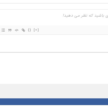
{}
[+]