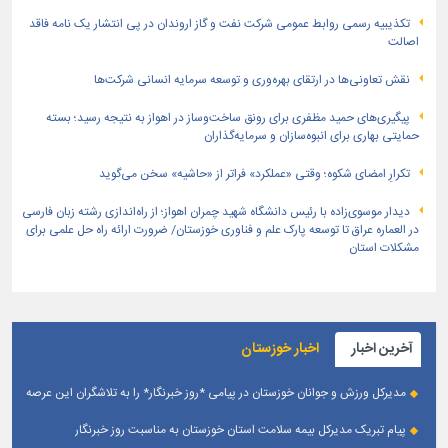
تكذیبیه رسمی روابط عمومی شركت نفت و گاز اروندان در پی انتشار یک نامه فاقد
اصالت
نقش تعاونی‌ها در ارتقای بهره‌وری و توسعه سرمایه انسانی شرکت‌ها
پیگیری‌های حمید مظفری برای رونق ساخت‌وساز در اهواز به نتیجه رسید؛ بسته
حمایتی بهاری برای انبوه‌سازان و سرمایه‌گذاران
تکرارِ امضای شکوه؛ وقتی «عملکرد» فراتر از «حاشیه» سخن می‌گوید
دیدار موسوی‌زاده با رئیس دانشگاه شهید چمران اهواز؛ از راه‌اندازی رشته زبان فارسی
در العماره عراق تا توسعه پارک علم و فناوری خوزستان/ ضرورت ارائه راه حل علمی برای
مشکلات استان
آخرین اخبار
اخبار خوزستان
مدیرکل ورزش و جوانان خوزستان در پیامی *روز خبرنگار* را به تلاشگران این عرصه
و اصحاب رسانه حوزه ورزش و جوانان تبریک گفت
پیام تبریک مدیرکل بیمه سلامت استان خوزستان به مناسبت روز خبرنگار