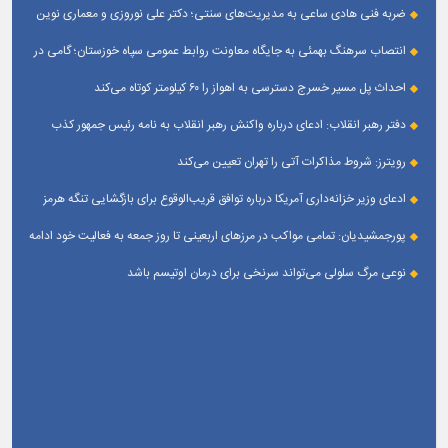
خبرنگار
ضربه فنی هادی ساعی به مدیریت‌های سنتی؛ دکتر علی نوروزی و معماری نوین
قله‌های تکواندو
انتصاب سرهنگ بهمئی به جایگاه معاونت روابط عمومی سپاه خوزستان؛ گامی در
جهت تقویت و تعامل با رسانه‌ های استان
احداث پل مسیر خسرج دسترسی به اهواز را ۶۰ کیلومتر کوتاه می‌کند
دفتر رهبر انقلاب: ادعای درباره واکنش رهبر انقلاب به نامه رئیس جمهور کذب
است
رویترز: شروط مذاکرات آتی را تهران تعیین می‌کند
ادعای وزیر خزانه‌داری آمریکا درباره توافق قریب‌الوقوع برای بازگشایی تنگه هرمز
پورجمشیدیان: تمامی مواکب در مرزهای اربعینی تا روز جمعه به فعالیت خود ادامه
می‌دهند
نوعی مرگ سلولی می‌تواند سرنخی برای درمان اوتیسم باشد