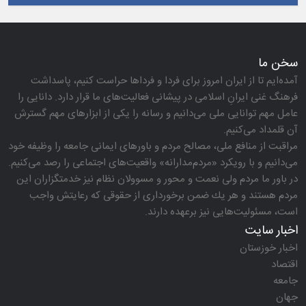
سخن ما
آمده‌ایم تا از ایران امروز برای فردا و فرداها حراست كنیم، پاسداشت
فرهنگ غنی ایرانِ اسلامی در پیشانی فعالیت‌های ما قرار دارد. دانایی را
عامل مهم توانایی ملی می‌دانیم و رسانه را یكی از ابزارهای مهم گسترش
آن قلمداد می‌كنیم.
مراقبت از منافع ملی، مصالح مردم و باورهای ایمانی جامعه را وظیفه خود
می‌دانیم و با رویكرد «مردم‌مدارانه‌» واقعیت‌های اجتماعی را رصد می‌كنیم.
در باور ما مردم ولی نعمت و محور و مسوولان نظام نیز خدمتگزاران این
مردم هستند و هر یك ضمن برخورداری از حقوقی كه رعایتش واجب
است، مسئولیت‌هایی نیز برعهده دارند.
اخبار سایت
اخبار خوزستان
اقتصاد
جامعه
جهان