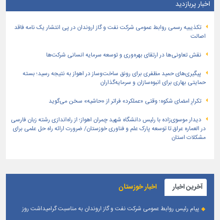
اخبار پربازدید
تكذیبیه رسمی روابط عمومی شركت نفت و گاز اروندان در پی انتشار یک نامه فاقد
اصالت
نقش تعاونی‌ها در ارتقای بهره‌وری و توسعه سرمایه انسانی شرکت‌ها
پیگیری‌های حمید مظفری برای رونق ساخت‌وساز در اهواز به نتیجه رسید؛ بسته
حمایتی بهاری برای انبوه‌سازان و سرمایه‌گذاران
تکرارِ امضای شکوه؛ وقتی «عملکرد» فراتر از «حاشیه» سخن می‌گوید
دیدار موسوی‌زاده با رئیس دانشگاه شهید چمران اهواز؛ از راه‌اندازی رشته زبان فارسی
در العماره عراق تا توسعه پارک علم و فناوری خوزستان/ ضرورت ارائه راه حل علمی برای
مشکلات استان
آخرین اخبار
اخبار خوزستان
پیام رئیس روابط عمومی شركت نفت و گاز اروندان به مناسبت گرامیداشت روز