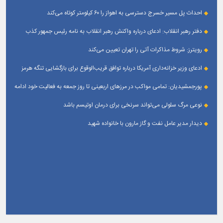
جهت تقویت و تعامل با رسانه‌ های استان
احداث پل مسیر خسرج دسترسی به اهواز را ۶۰ کیلومتر کوتاه می‌کند
دفتر رهبر انقلاب: ادعای درباره واکنش رهبر انقلاب به نامه رئیس جمهور کذب
است
رویترز: شروط مذاکرات آتی را تهران تعیین می‌کند
ادعای وزیر خزانه‌داری آمریکا درباره توافق قریب‌الوقوع برای بازگشایی تنگه هرمز
پورجمشیدیان: تمامی مواکب در مرزهای اربعینی تا روز جمعه به فعالیت خود ادامه
می‌دهند
نوعی مرگ سلولی می‌تواند سرنخی برای درمان اوتیسم باشد
دیدار مدیر عامل نفت و گاز مارون با خانواده شهید