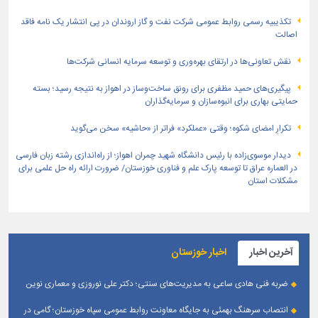
تكذیبیه رسمی روابط عمومی شركت نفت و گاز اروندان در پی انتشار یک نامه فاقد
اصالت
نقش تعاونی‌ها در ارتقای بهره‌وری و توسعه سرمایه انسانی شرکت‌ها
پیگیری‌های حمید مظفری برای رونق ساخت‌وساز در اهواز به نتیجه رسید؛ بسته
حمایتی بهاری برای انبوه‌سازان و سرمایه‌گذاران
تکرارِ امضای شکوه؛ وقتی «عملکرد» فراتر از «حاشیه» سخن می‌گوید
دیدار موسوی‌زاده با رئیس دانشگاه شهید چمران اهواز؛ از راه‌اندازی رشته زبان فارسی
در العماره عراق تا توسعه پارک علم و فناوری خوزستان/ ضرورت ارائه راه حل علمی برای
مشکلات استان
آخرین اخبار
اخبار خوزستان
ضربه فنی هادی ساعی به مدیریت‌های سنتی؛ دکتر علی نوروزی و معماری نوین
قله‌های تکواندو
انتصاب سرهنگ بهمئی به جایگاه معاونت روابط عمومی سپاه خوزستان؛ گامی در