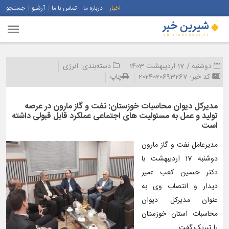
اخبار
درباره ما
تماس با ما
آرشیو
جستجو
دوشنبه / 17 اردیبهشت 1403
دسته‌بندی:
انرژی
کد خبر:
2024020693267
چاپ
مدیرکل دیوان محاسبات خوزستان: نفت و گاز مارون در عرصه
تولید و عمل به مسئولیت های اجتماعی عملكرد قابل قبولی داشته
است
مدیرعامل نفت و گاز مارون
دوشنبه 17 اردیبهشت با
دکتر حسین کعب عمیر
دیدار و انتصاب وی به
عنوان مدیرکل دیوان
محاسبات استان خوزستان
را تبریک گفت.