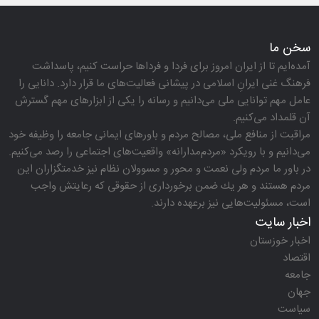
سخن ما
آمده‌ایم تا از ایران امروز برای فردا و فرداها حراست كنیم، پاسداشت
فرهنگ غنی ایرانِ اسلامی در پیشانی فعالیت‌های ما قرار دارد. دانایی را
عامل مهم توانایی ملی می‌دانیم و رسانه را یكی از ابزارهای مهم گسترش
آن قلمداد می‌كنیم.
مراقبت از منافع ملی، مصالح مردم و باورهای ایمانی جامعه را وظیفه خود
می‌دانیم و با رویكرد «مردم‌مدارانه‌» واقعیت‌های اجتماعی را رصد می‌كنیم.
در باور ما مردم ولی نعمت و محور و مسوولان نظام نیز خدمتگزاران این
مردم هستند و هر یك ضمن برخورداری از حقوقی كه رعایتش واجب
است، مسئولیت‌هایی نیز برعهده دارند.
اخبار سایت
اخبار خوزستان
اقتصاد
جامعه
جهان
سیاست