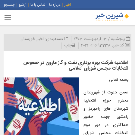
اخبار
درباره ما
تماس با ما
آرشیو
جستجو
پنجشنبه / 13 اردیبهشت 1403
دسته‌بندی:
اخبار خوزستان
کد خبر:
2024020693238
چاپ
اطلاعیه شركت بهره برداری نفت و گاز مارون در خصوص
انتخابات مجلس شورای اسلامی
بسمه تعالی
ضمن دعوت از شهروندان
محترم حوزه انتخابیه
شهرستان های رامهرمز و
رامشیر جهت حضور
حداکثری در دور دوم
انتخابات مجلس شورای