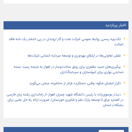
اخبار پربازدید
تكذیبیه رسمی روابط عمومی شركت نفت و گاز اروندان در پی انتشار یک نامه فاقد
اصالت
نقش تعاونی‌ها در ارتقای بهره‌وری و توسعه سرمایه انسانی شرکت‌ها
پیگیری‌های حمید مظفری برای رونق ساخت‌وساز در اهواز به نتیجه رسید؛ بسته
حمایتی بهاری برای انبوه‌سازان و سرمایه‌گذاران
تکرارِ امضای شکوه؛ وقتی «عملکرد» فراتر از «حاشیه» سخن می‌گوید
دیدار موسوی‌زاده با رئیس دانشگاه شهید چمران اهواز؛ از راه‌اندازی رشته زبان فارسی
در العماره عراق تا توسعه پارک علم و فناوری خوزستان/ ضرورت ارائه راه حل علمی برای
مشکلات استان