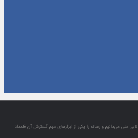
انایی ملی می‌دانیم و رسانه را یكی از ابزارهای مهم گسترش آن قلمداد