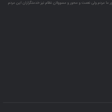
باور ما مردم ولی نعمت و محور و مسوولان نظام نیز خدمتگزاران این مردم