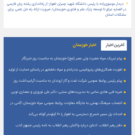
دیدار موسوی‌زاده با رئیس دانشگاه شهید چمران اهواز؛ از راه‌اندازی رشته زبان فارسی
در العماره عراق تا توسعه پارک علم و فناوری خوزستان/ ضرورت ارائه راه حل علمی برای
مشکلات استان
آخرین اخبار
اخبار خوزستان
پیام تبریک سپاه حضرت ولی عصر (عج) خوزستان به مناسبت روز خبرنگار
تقویت همکاری‌های پتروشیمی بندرامام و سپاه ماهشهر در راستای حمایت از تولید
پایدار
پیام رئیس روابط عمومی شركت نفت و گاز اروندان به مناسبت گرامیداشت روز
خبرنگار
ضربه فنی هادی ساعی به مدیریت‌های سنتی؛ دکتر علی نوروزی و معماری نوین
قله‌های تکواندو
انتصاب سرهنگ بهمئی به جایگاه معاونت روابط عمومی سپاه خوزستان؛ گامی در
جهت تقویت و تعامل با رسانه‌ های استان
احداث پل مسیر خسرج دسترسی به اهواز را ۶۰ کیلومتر کوتاه می‌کند
دفتر رهبر انقلاب: ادعای درباره واکنش رهبر انقلاب به نامه رئیس جمهور کذب
است