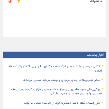
0
نظرات
اخبار پربازدید
تكذیبیه رسمی روابط عمومی شركت نفت و گاز اروندان در پی انتشار یک نامه فاقد
اصالت
نقش تعاونی‌ها در ارتقای بهره‌وری و توسعه سرمایه انسانی شرکت‌ها
پیگیری‌های حمید مظفری برای رونق ساخت‌وساز در اهواز به نتیجه رسید؛ بسته
حمایتی بهاری برای انبوه‌سازان و سرمایه‌گذاران
تکرارِ امضای شکوه؛ وقتی «عملکرد» فراتر از «حاشیه» سخن می‌گوید