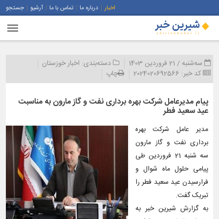
اخبار
درباره ما
تماس با ما
آرشیو
جستجو
سه‌شنبه / 21 فروردین 1403
دسته‌بندی:
اخبار خوزستان
کد خبر:
2024020692566
چاپ
پیام مدیرعامل شركت بهره برداری نفت و گاز مارون به مناسبت
عید سعید فطر
مدیر عامل شرکت بهره
برداری نفت و گاز مارون
سه شنبه 21 فروردین طی
پیامی حلول ماه شوال و
فرارسیدن عید سعید فطر را
تبریک گفت.
به گزارش شیرین خبر به