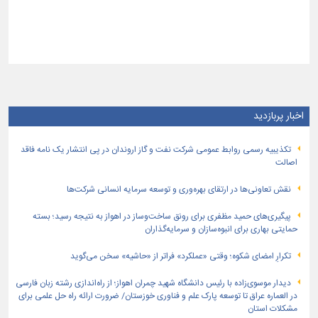
اخبار پربازدید
تكذیبیه رسمی روابط عمومی شركت نفت و گاز اروندان در پی انتشار یک نامه فاقد
اصالت
نقش تعاونی‌ها در ارتقای بهره‌وری و توسعه سرمایه انسانی شرکت‌ها
پیگیری‌های حمید مظفری برای رونق ساخت‌وساز در اهواز به نتیجه رسید؛ بسته
حمایتی بهاری برای انبوه‌سازان و سرمایه‌گذاران
تکرارِ امضای شکوه؛ وقتی «عملکرد» فراتر از «حاشیه» سخن می‌گوید
دیدار موسوی‌زاده با رئیس دانشگاه شهید چمران اهواز؛ از راه‌اندازی رشته زبان فارسی
در العماره عراق تا توسعه پارک علم و فناوری خوزستان/ ضرورت ارائه راه حل علمی برای
مشکلات استان