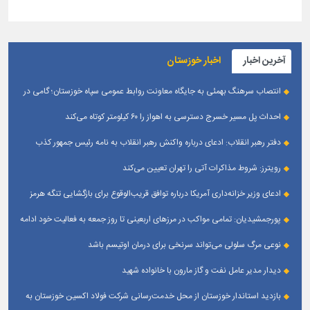
آخرین اخبار
اخبار خوزستان
انتصاب سرهنگ بهمئی به جایگاه معاونت روابط عمومی سپاه خوزستان؛ گامی در
جهت تقویت و تعامل با رسانه‌ های استان
احداث پل مسیر خسرج دسترسی به اهواز را ۶۰ کیلومتر کوتاه می‌کند
دفتر رهبر انقلاب: ادعای درباره واکنش رهبر انقلاب به نامه رئیس جمهور کذب
است
رویترز: شروط مذاکرات آتی را تهران تعیین می‌کند
ادعای وزیر خزانه‌داری آمریکا درباره توافق قریب‌الوقوع برای بازگشایی تنگه هرمز
پورجمشیدیان: تمامی مواکب در مرزهای اربعینی تا روز جمعه به فعالیت خود ادامه
می‌دهند
نوعی مرگ سلولی می‌تواند سرنخی برای درمان اوتیسم باشد
دیدار مدیر عامل نفت و گاز مارون با خانواده شهید
بازدید استاندار خوزستان از محل خدمت‌رسانی شرکت فولاد اکسین خوزستان به