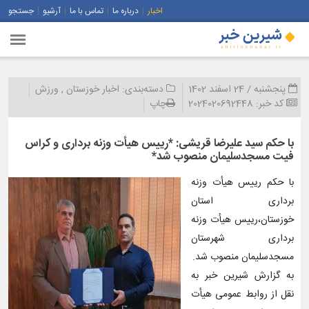
اخبار
درباره ما
تماس با ما
آرشیو
جستجو
پنجشنبه / 24 اسفند 1402
دسته‌بندی:
اخبار خوزستان
,
ورزش
کد خبر:
2024020692448
چاپ
با حکم سید علیرضا قریشی: *رییس هیأت وزنه برداری و کراس
فیت مسجدسلیمان منصوب شد*
با حکم رییس هیأت وزنه
برداری استان
خوزستان،رییس هیأت وزنه
برداری شهرستان
مسجدسلیمان منصوب شد.
به گزارش شیرین خبر به
نقل از روابط عمومی هیأت