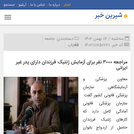
اخبار
درباره ما
تماس با ما
آرشیو
جستجو
سه‌شنبه / 17 بهمن 1402
دسته‌بندی:
جامعه
کد خبر:
1402111752221
چاپ
مراجعه ۳۰۰۰ نفر برای آزمایش ژنتیک فرزندان دارای پدر غیر
ایرانی
معاون پزشکی و
آزمایشگاهی سازمان
پزشکی قانونی کشور گفت:
سازمان پزشکی قانونی
آمادگی کامل دارد که
کارهای ژنتیک فرزندان
حاصل از ازدواج بانوان