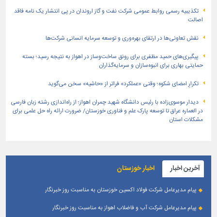
تكذیبیه رسمی روابط عمومی شركت نفت و گاز اروندان در پی انتشار یک نامه فاقد
اصالت
نقش تعاونی‌ها در ارتقای بهره‌وری و توسعه سرمایه انسانی شرکت‌ها
پیگیری‌های حمید مظفری برای رونق ساخت‌وساز در اهواز به نتیجه رسید؛ بسته
حمایتی بهاری برای انبوه‌سازان و سرمایه‌گذاران
تکرارِ امضای شکوه؛ وقتی «عملکرد» فراتر از «حاشیه» سخن می‌گوید
دیدار موسوی‌زاده با رئیس دانشگاه شهید چمران اهواز؛ از راه‌اندازی رشته زبان فارسی
در العماره عراق تا توسعه پارک علم و فناوری خوزستان/ ضرورت ارائه راه حل علمی برای
مشکلات استان
آخرین اخبار
اخبار خوزستان
پیام مدیرعامل شرکت فولاد اکسین خوزستان به مناسبت روز خبرنگار
پیام مدیرعامل شرکت آب و فاضلاب اهواز به مناسبت روز خبرنگار